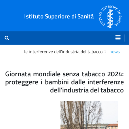
Istituto Superiore di Sanità
Giornata mondiale senza tabacco 2024: proteggere i bambini dalle interferenze dell'industria del tabacco
news
 dell'industria del tabacc
Giornata mondiale senza tabacco 2024:
proteggere i bambini dalle interferenze
dell'industria del tabacco