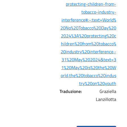
protecting-children-from-
tobacco-industry-
interference#:~:text=World%
20No%20Tobacco%20Day%20
2024%3A%20protecting%20c
hildren%20from%20tobacco%
20industry%20interference,-
31%20May%202024&text=3
1%20May%20is%20the%20W
orld,the%20tobacco%20indus
try%20on%20youth
Traduzione:
Graziella
Lanzillotta