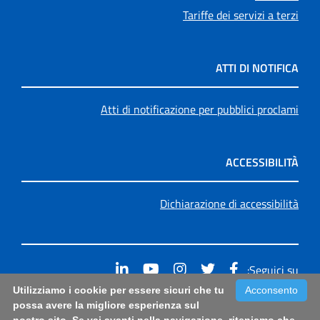
Tariffe dei servizi a terzi
ATTI DI NOTIFICA
Atti di notificazione per pubblici proclami
ACCESSIBILITÀ
Dichiarazione di accessibilità
Seguici su:
Utilizziamo i cookie per essere sicuri che tu
Acconsento
Accessibilità: form di segnalazione di prima istanza per
possa avere la migliore esperienza sul