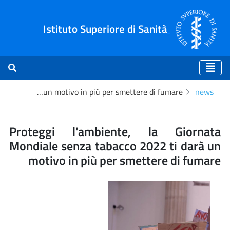
Istituto Superiore di Sanità
Proteggi l'ambiente, la Giornata Mondiale senza tabacco 2022 ti darà un motivo in più per smettere di fumare
news
 più per smettere di fumar
Proteggi l'ambiente, la Giornata
Mondiale senza tabacco 2022 ti darà un
motivo in più per smettere di fumare