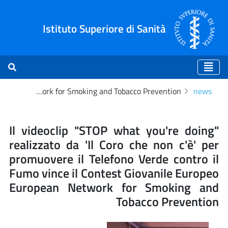
Istituto Superiore di Sanità
Il videoclip "STOP what you're doing" realizzato da 'Il Coro che non c'è' per promuovere il Telefono Verde contro il Fumo vince il Contest Giovanile Europeo European Network for Smoking and Tobacco Prevention
news
king and Tobacco Preventio
Il videoclip "STOP what you're doing"
realizzato da 'Il Coro che non c'è' per
promuovere il Telefono Verde contro il
Fumo vince il Contest Giovanile Europeo
European Network for Smoking and
Tobacco Prevention