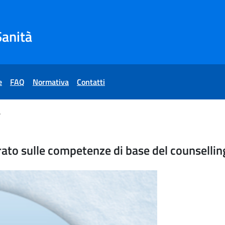
Sanità
e
FAQ
Normativa
Contatti
n sanità pubblica"
fonico strutturato sulle co
ato sulle competenze di base del counselling