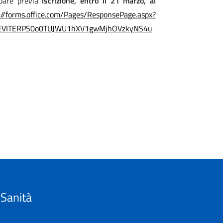
ipare previa
iscrizione, entro il 21 marzo, al
://forms.office.com/Pages/ResponsePage.aspx?
REVITERPS0o0TUJWU1hXV1gwMjhOVzkyNS4u
 Sanità