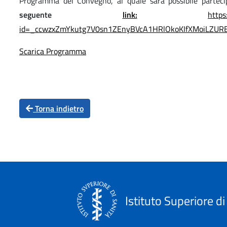
Programma del Convegno, al quale sarà possibile partec
seguente
link:
https
id=_ccwzxZmYkutg7V0sn1ZEnyBVcA1HRlOkoKIfXMoiLZU
Scarica Programma
Torna indietro
Istituto Superiore di