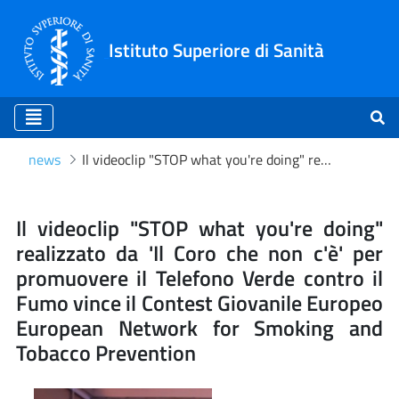
Istituto Superiore di Sanità
news
Il videoclip "STOP what you're doing" realizzato da 'Il Coro che non c'è' per promuovere il Telefono Verde contro il Fumo vince il Contest Giovanile Europeo European Network for Smoking and Tobacco Prevention
Il videoclip "STOP what yo
Il videoclip "STOP what you're doing"
realizzato da 'Il Coro che non c'è' per
promuovere il Telefono Verde contro il
Fumo vince il Contest Giovanile Europeo
European Network for Smoking and
Tobacco Prevention