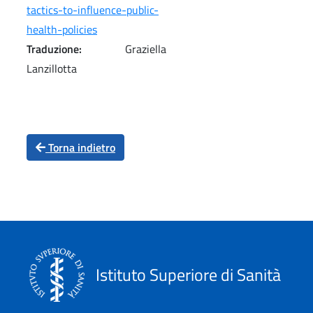
tactics-to-influence-public-
health-policies
Traduzione:
Graziella
Lanzillotta
Torna indietro
Istituto Superiore di Sanità