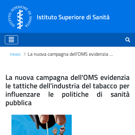
Istituto Superiore di Sanità
news
La nuova campagna dell'OMS evidenzia le tattiche dell'industria del tabacco per influenzare le politiche di sanità pubblica
La nuova campagna dell'OMS 
La nuova campagna dell'OMS evidenzia
le tattiche dell'industria del tabacco per
influenzare le politiche di sanità
pubblica