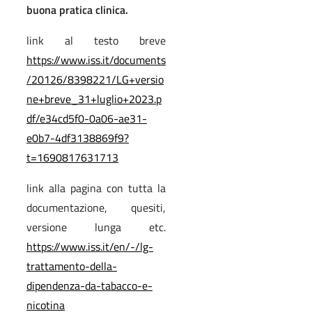
buona pratica clinica.
link al testo breve
https://www.iss.it/documents
/20126/8398221/LG+versio
ne+breve_31+luglio+2023.p
df/e34cd5f0-0a06-ae31-
e0b7-4df3138869f9?
t=1690817631713
link alla pagina con tutta la
documentazione, quesiti,
versione lunga etc.
https://www.iss.it/en/-/lg-
trattamento-della-
dipendenza-da-tabacco-e-
nicotina