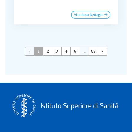
Visualizza Dettaglio
‹
1
2
3
4
5
...
57
›
Istituto Superiore di Sanità