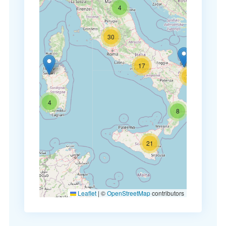
4
30
17
10
4
8
21
Leaflet
|
©
OpenStreetMap
contributors