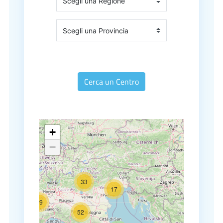
Cerca un Centro
+
−
33
17
29
52