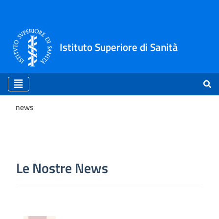
Istituto Superiore di Sanità
news
news
Le Nostre News