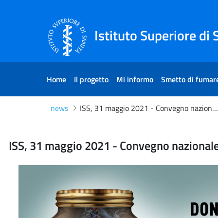
Salta al Contenuto
Salta al Footer
Istituto Superiore di 
Home
Il progetto
Mi informo
Smetto di fumar
news
ISS, 31 maggio 2021 - Convegno nazionale 'Tabagismo e Servizio Sanitario Nazionale'
ISS, 31 maggio 2021 - Conv
ISS, 31 maggio 2021 - Convegno nazionale 