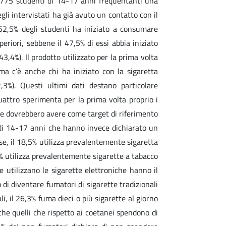
 2775 studenti di 14-17 anni frequentanti una
li intervistati ha già avuto un contatto con il
l 52,5% degli studenti ha iniziato a consumare
periori, sebbene il 47,5% di essi abbia iniziato
43,4%). Il prodotto utilizzato per la prima volta
ma c’è anche chi ha iniziato con la sigaretta
2,3%). Questi ultimi dati destano particolare
ttro sperimenta per la prima volta proprio i
he dovrebbero avere come target di riferimento
i di 14-17 anni che hanno invece dichiarato un
sse, il 18,5% utilizza prevalentemente sigaretta
3% utilizza prevalentemente sigarette a tabacco
e utilizzano le sigarette elettroniche hanno il
 di diventare fumatori di sigarette tradizionali
ali, il 26,3% fuma dieci o più sigarette al giorno
che quelli che rispetto ai coetanei spendono di