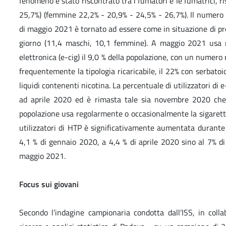
fenomeno è stato riscontrato tra i fumatori e le fumatrici, 
25,7%) (femmine 22,2% - 20,9% - 24,5% - 26,7%). Il numero d
di maggio 2021 è tornato ad essere come in situazione di p
giorno (11,4 maschi, 10,1 femmine). A maggio 2021 usa r
elettronica (e-cig) il 9,0 % della popolazione, con un numero 
frequentemente la tipologia ricaricabile, il 22% con serbatoi
liquidi contenenti nicotina. La percentuale di utilizzatori di e
ad aprile 2020 ed è rimasta tale sia novembre 2020 ch
popolazione usa regolarmente o occasionalmente la sigaretta
utilizzatori di HTP è significativamente aumentata durante
4,1 % di gennaio 2020, a 4,4 % di aprile 2020 sino al 7% 
maggio 2021.
Focus sui giovani
Secondo l’indagine campionaria condotta dall’ISS, in coll