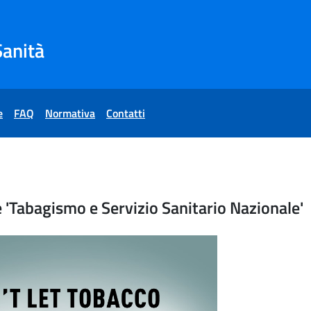
Sanità
e
FAQ
Normativa
Contatti
egno nazionale 'Tabagismo 
'Tabagismo e Servizio Sanitario Nazionale'