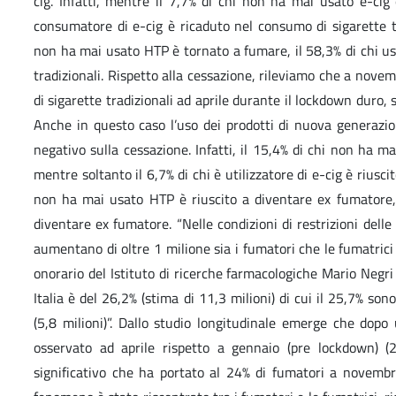
cig. Infatti, mentre il 7,7% di chi non ha mai usato e-ci
consumatore di e-cig è ricaduto nel consumo di sigarette t
non ha mai usato HTP è tornato a fumare, il 58,3% di chi 
tradizionali. Rispetto alla cessazione, rileviamo che a novem
di sigarette tradizionali ad aprile durante il lockdown duro, 
Anche in questo caso l’uso dei prodotti di nuova generaz
negativo sulla cessazione. Infatti, il 15,4% di chi non ha m
mentre soltanto il 6,7% di chi è utilizzatore di e-cig è riusc
non ha mai usato HTP è riuscito a diventare ex fumatore,
diventare ex fumatore. “Nelle condizioni di restrizioni delle
aumentano di oltre 1 milione sia i fumatori che le fumatrici -
onorario del Istituto di ricerche farmacologiche Mario Negr
Italia è del 26,2% (stima di 11,3 milioni) di cui il 25,7% so
(5,8 milioni)”. Dallo studio longitudinale emerge che dopo
osservato ad aprile rispetto a gennaio (pre lockdown) (
significativo che ha portato al 24% di fumatori a novem