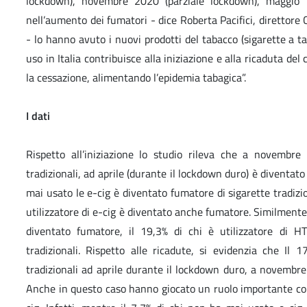
lockdown), novembre 2020 (parziale lockdown), maggio 20
nell’aumento dei fumatori - dice Roberta Pacifici, direttore
- lo hanno avuto i nuovi prodotti del tabacco (sigarette a tab
uso in Italia contribuisce alla iniziazione e alla ricaduta de
la cessazione, alimentando l’epidemia tabagica”.
I dati
Rispetto all’iniziazione lo studio rileva che a novembre
tradizionali, ad aprile (durante il lockdown duro) è diventato
mai usato le e-cig è diventato fumatore di sigarette tradizion
utilizzatore di e-cig è diventato anche fumatore. Similmente
diventato fumatore, il 19,3% di chi è utilizzatore di H
tradizionali. Rispetto alle ricadute, si evidenzia che Il
tradizionali ad aprile durante il lockdown duro, a novembre
Anche in questo caso hanno giocato un ruolo importante com