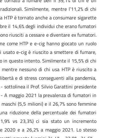
g è tornato a fumare ben il 39,1% di chi è un
radizionali. Similmente, mentre l’11,2% di chi
usa HTP è tornato anche a consumare sigarette
bre il 14,6% degli individui che erano fumatori
sono riusciti a cessare e diventare ex fumatori.
ione come HTP e e-cig hanno giocato un ruolo
ai usato e-cig è riuscito a smettere di fumare,
ito in questo intento. Similmente il 15,5% di chi
 mentre nessuno di chi usa HTP è riuscito a
 libertà e di stress conseguenti alla pandemia,
 sottolinea il Prof. Silvio Garattini presidente
i - A maggio 2021 la prevalenza di fumatori in
no maschi (5,5 milioni) e il 26,7% sono femmine
 una riduzione della percentuale dei fumatori
21,9% vs 23,3%) ci sia stato un incremento
bre 2020 e a 26,2% a maggio 2021. Lo stesso