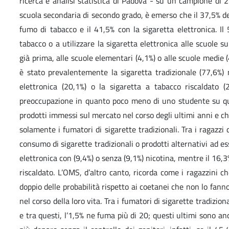
ricerca e analisi statistica di Padova - su un campione di
scuola secondaria di secondo grado, è emerso che il 37,5% deg
fumo di tabacco e il 41,5% con la sigaretta elettronica. I
tabacco o a utilizzare la sigaretta elettronica alle scuole su
già prima, alle scuole elementari (4,1%) o alle scuole medie (
è stato prevalentemente la sigaretta tradizionale (77,6%) 
elettronica (20,1%) o la sigaretta a tabacco riscaldato (
preoccupazione in quanto poco meno di uno studente su qua
prodotti immessi sul mercato nel corso degli ultimi anni e c
solamente i fumatori di sigarette tradizionali. Tra i ragazz
consumo di sigarette tradizionali o prodotti alternativi ad e
elettronica con (9,4%) o senza (9,1%) nicotina, mentre il 16,
riscaldato. L’OMS, d’altro canto, ricorda come i ragazzini ch
doppio delle probabilità rispetto ai coetanei che non lo fanno
nel corso della loro vita. Tra i fumatori di sigarette tradizion
e tra questi, l’1,5% ne fuma più di 20; questi ultimi sono an