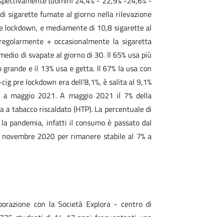
rispettivamente (uomini 24,4% - 22,9% -24,6% -
i sigarette fumate al giorno nella rilevazione
re lockdown, e mediamente di 10,8 sigarette al
egolarmente + occasionalmente la sigaretta
medio di svapate al giorno di 30. Il 65% usa più
o grande e il 13% usa e getta. Il 67% la usa con
-cig pre lockdown era dell’8,1%, è salita al 9,1%
e a maggio 2021. A maggio 2021 il 7% della
 a tabacco riscaldato (HTP). La percentuale di
 la pandemia, infatti il consumo è passato dal
di novembre 2020 per rimanere stabile al 7% a
aborazione con la Società Explora - centro di