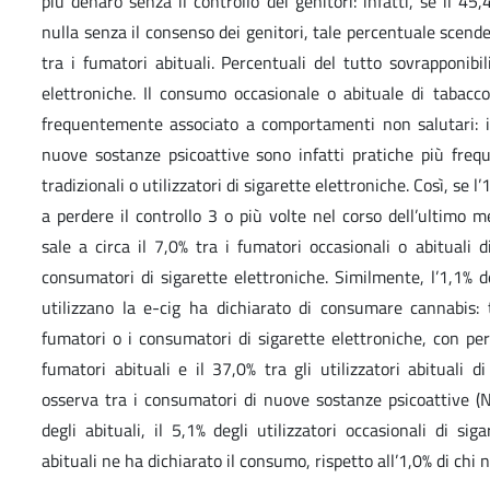
più denaro senza il controllo dei genitori: infatti, se il 4
nulla senza il consenso dei genitori, tale percentuale scende
tra i fumatori abituali. Percentuali del tutto sovrapponibili
elettroniche. Il consumo occasionale o abituale di tabacco
frequentemente associato a comportamenti non salutari: il
nuove sostanze psicoattive sono infatti pratiche più freq
tradizionali o utilizzatori di sigarette elettroniche. Così, se 
a perdere il controllo 3 o più volte nel corso dell’ultimo m
sale a circa il 7,0% tra i fumatori occasionali o abituali di
consumatori di sigarette elettroniche. Similmente, l’1,1% 
utilizzano la e-cig ha dichiarato di consumare cannabis: 
fumatori o i consumatori di sigarette elettroniche, con per
fumatori abituali e il 37,0% tra gli utilizzatori abituali d
osserva tra i consumatori di nuove sostanze psicoattive (NS
degli abituali, il 5,1% degli utilizzatori occasionali di sig
abituali ne ha dichiarato il consumo, rispetto all’1,0% di chi