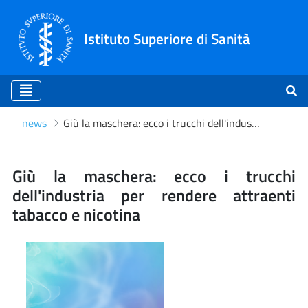
Istituto Superiore di Sanità
news
Giù la maschera: ecco i trucchi dell'industria per rendere attraenti tabacco e nicotina
Giù la maschera: ecco i truc
Giù la maschera: ecco i trucchi
dell'industria per rendere attraenti
tabacco e nicotina