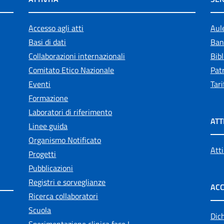
Accesso agli atti
Aul
Basi di dati
Ban
Collaborazioni internazionali
Bibl
Comitato Etico Nazionale
Patr
Eventi
Tari
Formazione
Laboratori di riferimento
ATT
Linee guida
Organismo Notificato
Atti
Progetti
Pubblicazioni
Registri e sorveglianze
ACC
Ricerca collaboratori
Scuola
Dich
Sperimentazione clinica fase I