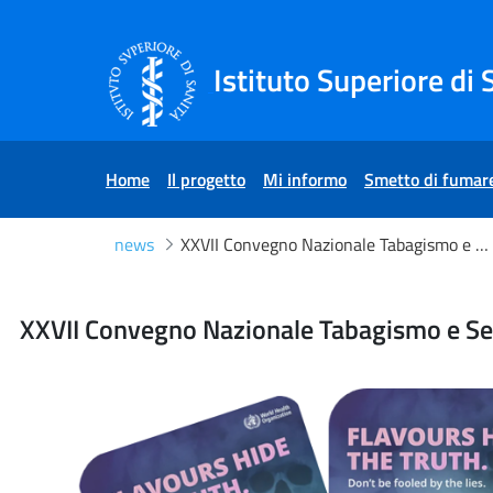
Skip to Content
Skip to Footer
Istituto Superiore di 
Home
Il progetto
Mi informo
Smetto di fumar
news
XXVII Convegno Nazionale Tabagismo e Servizio Sanitario Nazionale - 30 maggio 2025
XXVII Convegno Nazionale 
XXVII Convegno Nazionale Tabagismo e Ser