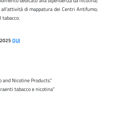
ndimento dedicato alla dipendenza da nicotina;
 e all’attività di mappatura dei Centri Antifumo;
l tabacco.
 2025
QUI
 and Nicotine Products.”
traenti tabacco e nicotina”