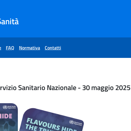
Sanità
e
FAQ
Normativa
Contatti
Tabagismo e Servizio Sanit
vizio Sanitario Nazionale - 30 maggio 2025