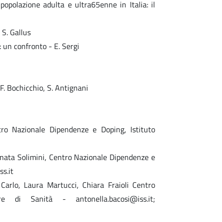
opolazione adulta e ultra65enne in Italia: il
 S. Gallus
 un confronto - E. Sergi
F. Bochicchio, S. Antignani
ntro Nazionale Dipendenze e Doping, Istituto
Renata Solimini, Centro Nazionale Dipendenze e
ss.it
Carlo, Laura Martucci, Chiara Fraioli Centro
e di Sanità - antonella.bacosi@iss.it;