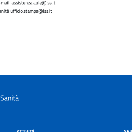
mail: assistenza.aule@.ss.it
anità ufficio.stampa@iss.it
 Sanità
ATTIVITÀ
SER