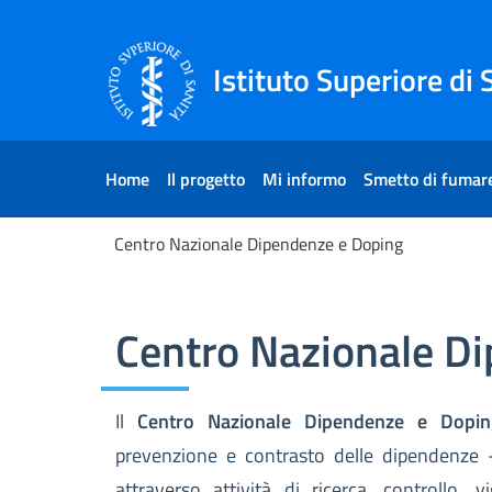
Salta al Contenuto
Salta al Footer
Istituto Superiore di 
Home
Il progetto
Mi informo
Smetto di fumar
Centro Nazionale Dipendenze e Doping
Centro Nazionale Dipende
Centro Nazionale D
Il
Centro Nazionale Dipendenze e Dopin
prevenzione e contrasto delle dipendenze 
attraverso attività di ricerca, controllo,