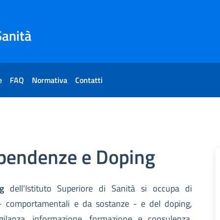
Sanità
e
FAQ
Normativa
Contatti
nze e Doping
ipendenze e Doping
g
dell’Istituto Superiore di Sanità si occupa di
- comportamentali e da sostanze - e del doping,
 vigilanza, informazione, formazione e consulenza,