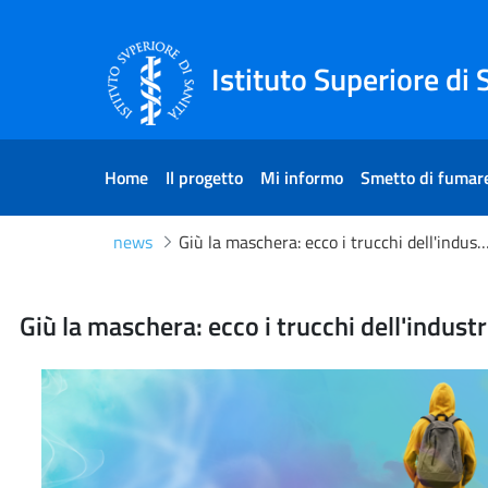
Skip to Content
Skip to Footer
Istituto Superiore di 
Home
Il progetto
Mi informo
Smetto di fumar
news
Giù la maschera: ecco i trucchi dell'industria per rendere attraenti tab
Giù la maschera: ecco i truc
Giù la maschera: ecco i trucchi dell'indust