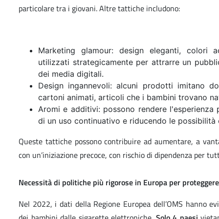
particolare tra i giovani. Altre tattiche includono:
Marketing glamour: design eleganti, colori a
utilizzati strategicamente per attrarre un pubbl
dei media digitali.
Design ingannevoli: alcuni prodotti imitano do
cartoni animati, articoli che i bambini trovano na
Aromi e additivi: possono rendere l'esperienza 
di un uso continuativo e riducendo le possibilità 
Queste tattiche possono contribuire ad aumentare, a vanta
con un’iniziazione precoce, con rischio di dipendenza per tutt
Necessità di politiche più rigorose in Europa per proteggere
Nel 2022, i dati della Regione Europea dell’OMS hanno evid
dei bambini dalle sigarette elettroniche.
Solo 4 paesi
vietan