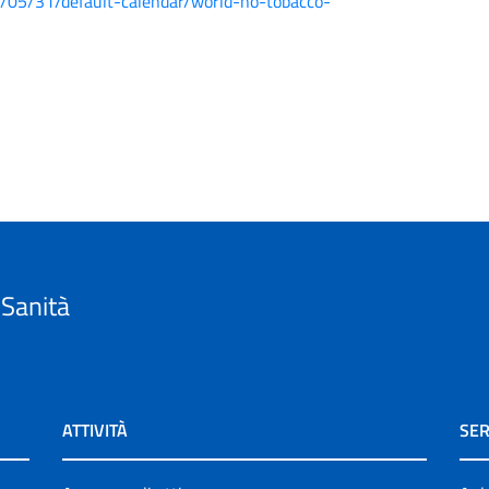
05/31/default-calendar/world-no-tobacco-
 Sanità
ATTIVITÀ
SER