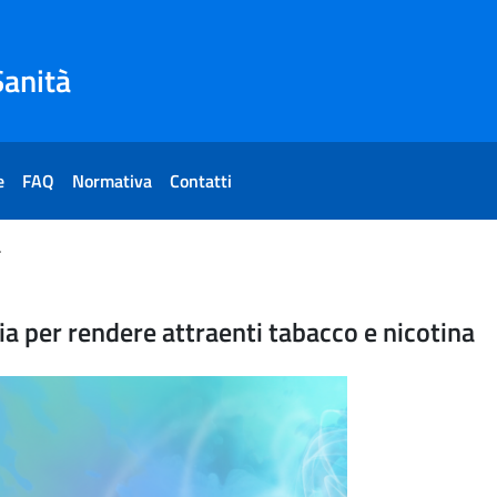
Sanità
e
FAQ
Normativa
Contatti
acco e nicotina
chi dell'industria per rende
ria per rendere attraenti tabacco e nicotina