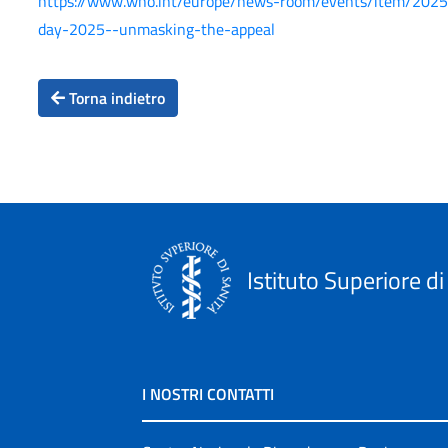
https://www.who.int/europe/news-room/events/item/2025/
day-2025--unmasking-the-appeal
Torna indietro
Istituto Superiore di
I NOSTRI CONTATTI