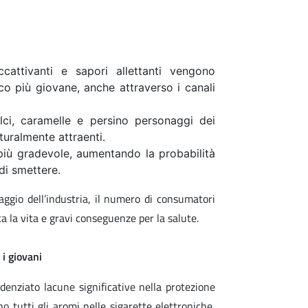
ccattivanti e sapori allettanti vengono
ico più giovane, anche attraverso i canali
lci, caramelle e persino personaggi dei
turalmente attraenti.
più gradevole, aumentando la probabilità
di smettere.
ggio dell’industria, il numero di consumatori
a la vita e gravi conseguenze per la salute.
 i giovani
enziato lacune significative nella protezione
o tutti gli aromi nelle sigarette elettroniche,