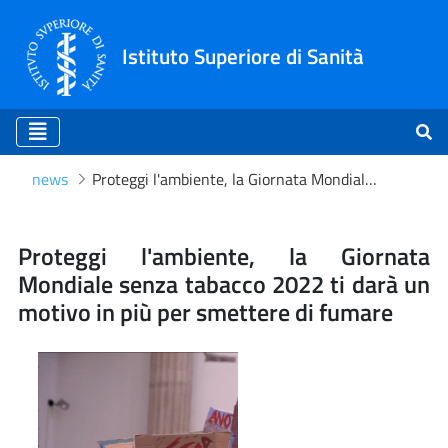
Istituto Superiore di Sanità
news
Proteggi l'ambiente, la Giornata Mondiale senza tabacco 2022 ti darà un motivo in più per smettere di fumare
Proteggi l'ambiente, la Gi
Proteggi l'ambiente, la Giornata
Mondiale senza tabacco 2022 ti darà un
motivo in più per smettere di fumare