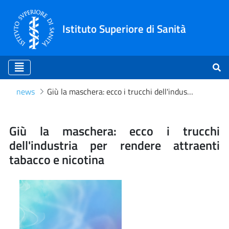
Istituto Superiore di Sanità
news
Giù la maschera: ecco i trucchi dell'industria per rendere attraenti tabacco e nicotina
Giù la maschera: ecco i truc
Giù la maschera: ecco i trucchi
dell'industria per rendere attraenti
tabacco e nicotina