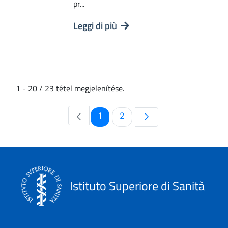
pr...
Leggi di più
1 - 20 / 23 tétel megjelenítése.
Oldal
Oldal
1
2
Istituto Superiore di Sanità