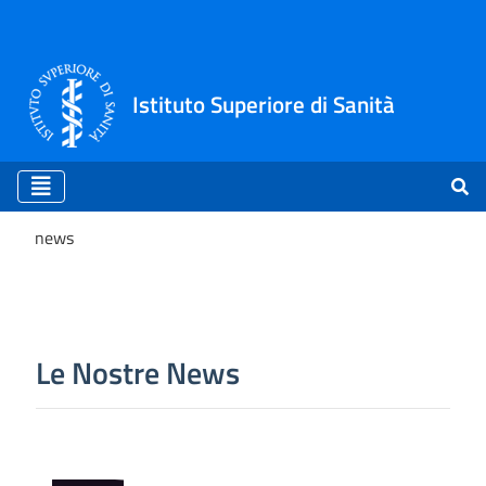
Istituto Superiore di Sanità
news
news
Le Nostre News