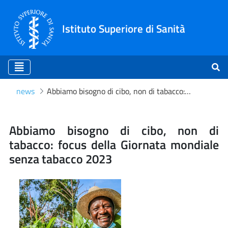
Istituto Superiore di Sanità
news
Abbiamo bisogno di cibo, non di tabacco: focus della Giornata mondiale senza tabacco 2023
Abbiamo bisogno di cibo, n
Abbiamo bisogno di cibo, non di
tabacco: focus della Giornata mondiale
senza tabacco 2023