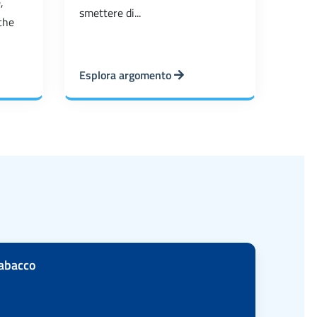
,
smettere di...
che
Esplora argomento
tabacco