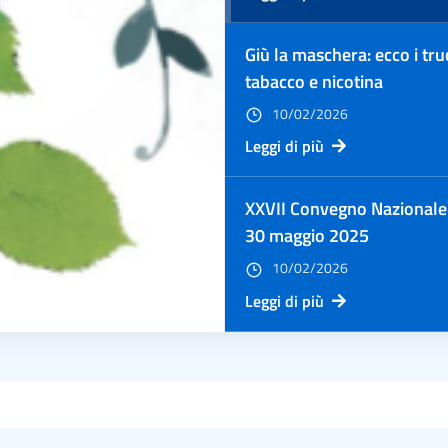
Giù la maschera: ecco i tru
tabacco e nicotina
10/02/2026
Leggi di più
XXVII Convegno Nazionale 
30 maggio 2025
10/02/2026
Leggi di più