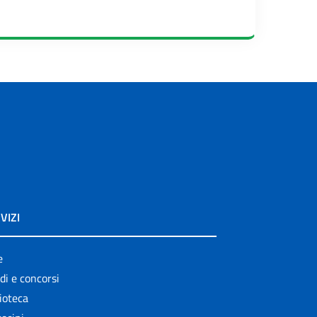
VIZI
e
di e concorsi
ioteca