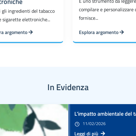
troniche
È uno strumento da leggere
compilare e personalizzare 
 gli ingredienti del tabacco
fornisce...
e sigarette elettroniche...
ra argomento
Esplora argomento
In Evidenza
L'impatto ambientale del 
11/02/2026
Leggi di più