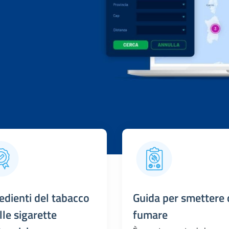
edienti del tabacco
Guida per smettere 
lle sigarette
fumare