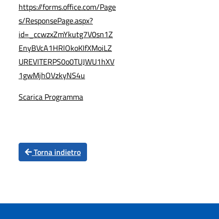
https://forms.office.com/Page
s/ResponsePage.aspx?
id=_ccwzxZmYkutg7V0sn1Z
EnyBVcA1HRlOkoKIfXMoiLZ
UREVITERPS0o0TUJWU1hXV
1gwMjhOVzkyNS4u
Scarica Programma
Torna indietro