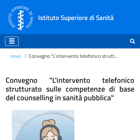
Istituto Superiore di Sanità
news
Convegno "L'intervento telefonico strutturato sulle competenze di base del counselling in sanità pubblica"
Convegno "L'intervento tele
Convegno "L'intervento telefonico
strutturato sulle competenze di base
del counselling in sanità pubblica"