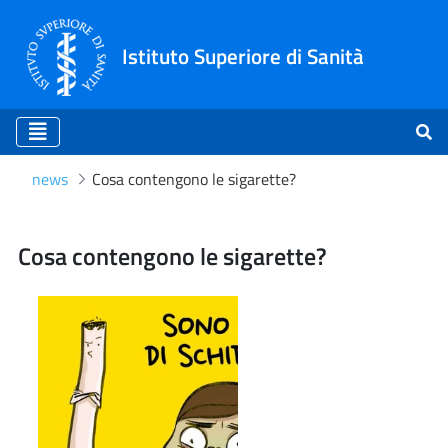
Istituto Superiore di Sanità
news
Cosa contengono le sigarette?
Cosa contengono le sigare
Cosa contengono le sigarette?