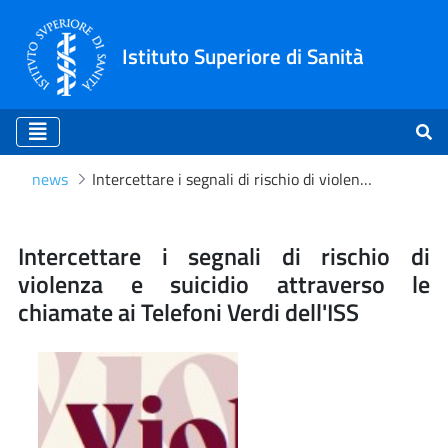
Istituto Superiore di Sanità
news
Intercettare i segnali di rischio di violenza e suicidio attraverso le chiamate ai Telefoni Verdi dell'ISS
Intercettare i segnali di ris
Intercettare i segnali di rischio di
violenza e suicidio attraverso le
chiamate ai Telefoni Verdi dell'ISS