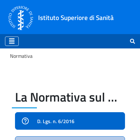
Istituto Superiore di Sanità
Normativa
Normativa
La Normativa sul fumo in Italia
D. Lgs. n. 6/2016