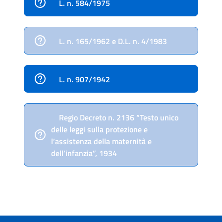
L. n. 584/1975
L. n. 165/1962 e D.L. n. 4/1983
L. n. 907/1942
Regio Decreto n. 2136 “Testo unico
delle leggi sulla protezione e
l’assistenza della maternità e
dell’infanzia”, 1934