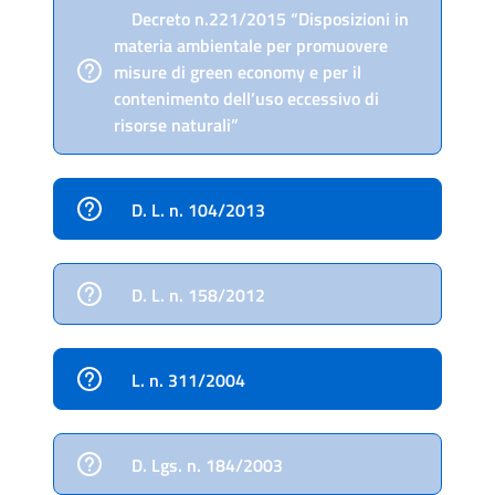
Decreto n.221/2015 “Disposizioni in
materia ambientale per promuovere
misure di green economy e per il
contenimento dell’uso eccessivo di
risorse naturali”
D. L. n. 104/2013
D. L. n. 158/2012
L. n. 311/2004
D. Lgs. n. 184/2003