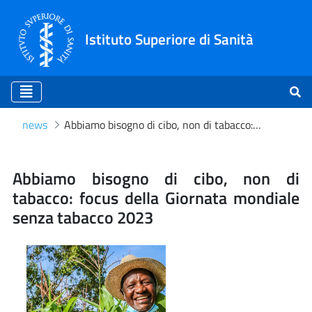
Istituto Superiore di Sanità
news
Abbiamo bisogno di cibo, non di tabacco: focus della Giornata mondiale senza tabacco 2023
Abbiamo bisogno di cibo, n
Abbiamo bisogno di cibo, non di
tabacco: focus della Giornata mondiale
senza tabacco 2023