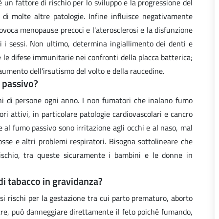
un fattore di rischio per lo sviluppo e la progressione del
 e di molte altre patologie. Infine influisce negativamente
rovoca menopause precoci e l'aterosclerosi e la disfunzione
i i sessi. Non ultimo, determina ingiallimento dei denti e
 le difese immunitarie nei confronti della placca batterica;
aumento dell'irsutismo del volto e della raucedine.
o passivo?
ni di persone ogni anno. I non fumatori che inalano fumo
ri attivi, in particolare patologie cardiovascolari e cancro
ne al fumo passivo sono irritazione agli occhi e al naso, mal
tosse e altri problemi respiratori. Bisogna sottolineare che
rischio, tra queste sicuramente i bambini e le donne in
 di tabacco in gravidanza?
 rischi per la gestazione tra cui parto prematuro, aborto
tre, può danneggiare direttamente il feto poiché fumando,