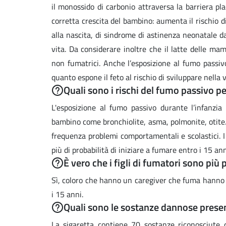
il monossido di carbonio attraversa la barriera pl
corretta crescita del bambino: aumenta il rischio 
alla nascita, di sindrome di astinenza neonatale da
vita. Da considerare inoltre che il latte delle ma
non fumatrici. Anche l’esposizione al fumo passiv
quanto espone il feto al rischio di sviluppare nella 
Quali sono i rischi del fumo passivo p
L'esposizione al fumo passivo durante l’infanzia
bambino come bronchiolite, asma, polmonite, otite.
frequenza problemi comportamentali e scolastici. I
più di probabilità di iniziare a fumare entro i 15 ann
È vero che i figli di fumatori sono più
Sì, coloro che hanno un caregiver che fuma hanno qu
i 15 anni.
Quali sono le sostanze dannose present
La sigaretta contiene 70 sostanze riconosciute 