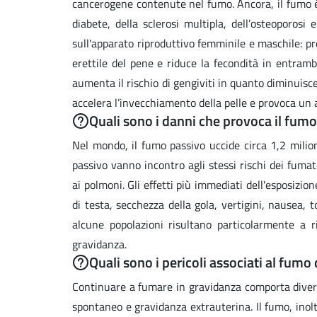
cancerogene contenute nel fumo. Ancora, il fumo è 
diabete, della sclerosi multipla, dell’osteoporosi
sull'apparato riproduttivo femminile e maschile: p
erettile del pene e riduce la fecondità in entramb
aumenta il rischio di gengiviti in quanto diminuisce
accelera l’invecchiamento della pelle e provoca un 
Quali sono i danni che provoca il fum
Nel mondo, il fumo passivo uccide circa 1,2 milio
passivo vanno incontro agli stessi rischi dei fumato
ai polmoni. Gli effetti più immediati dell'esposizio
di testa, secchezza della gola, vertigini, nausea, 
alcune popolazioni risultano particolarmente a 
gravidanza.
Quali sono i pericoli associati al fumo
Continuare a fumare in gravidanza comporta diversi
spontaneo e gravidanza extrauterina. Il fumo, inol