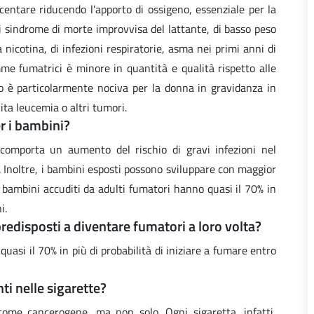
acentare riducendo l’apporto di ossigeno, essenziale per la
di sindrome di morte improvvisa del lattante, di basso peso
 nicotina, di infezioni respiratorie, asma nei primi anni di
mme fumatrici è minore in quantità e qualità rispetto alle
o è particolarmente nociva per la donna in gravidanza in
vita leucemia o altri tumori.
er i bambini?
 comporta un aumento del rischio di gravi infezioni nel
 Inoltre, i bambini esposti possono sviluppare con maggior
 bambini accuditi da adulti fumatori hanno quasi il 70% in
i.
 predisposti a diventare fumatori a loro volta?
asi il 70% in più di probabilità di iniziare a fumare entro
i nelle sigarette?
come cancerogene, ma non solo. Ogni sigaretta, infatti,