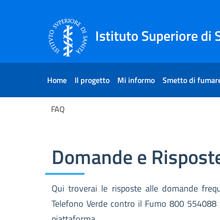
Skip to Content
Skip to Footer
Istituto Superiore di 
Home
Il progetto
Mi informo
Smetto di fumar
FAQ
FAQ
Domande e Risposte
Qui troverai le risposte alle domande freque
Telefono Verde contro il Fumo 800 554088 o
piattaforma.