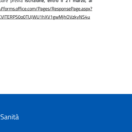
ipare previa
iscrizione, entro il 21 marzo, al
://forms.office.com/Pages/ResponsePage.aspx?
REVITERPS0o0TUJWU1hXV1gwMjhOVzkyNS4u
 Sanità