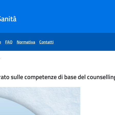
Sanità
e
FAQ
Normativa
Contatti
n sanità pubblica"
fonico strutturato sulle co
ato sulle competenze di base del counselling