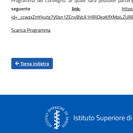
Programma del Convegno, al quale sarà possibile partec
seguente
link:
https
id=_ccwzxZmYkutg7V0sn1ZEnyBVcA1HRlOkoKIfXMoiLZU
Scarica Programma
Torna indietro
Istituto Superiore di