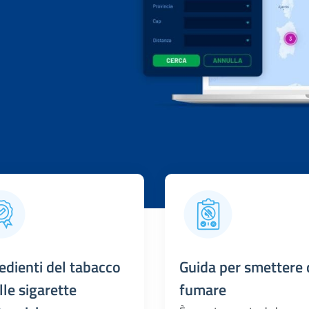
edienti del tabacco
Guida per smettere 
lle sigarette
fumare