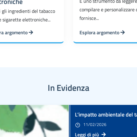
troniche
È uno strumento da leggere
compilare e personalizzare 
 gli ingredienti del tabacco
fornisce...
e sigarette elettroniche...
ra argomento
Esplora argomento
In Evidenza
L'impatto ambientale del 
11/02/2026
Leggi di più