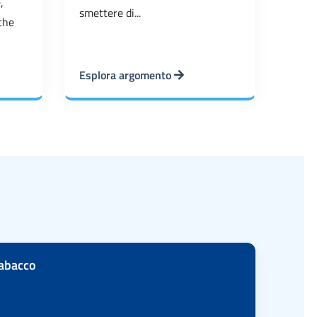
,
smettere di...
che
Esplora argomento
tabacco