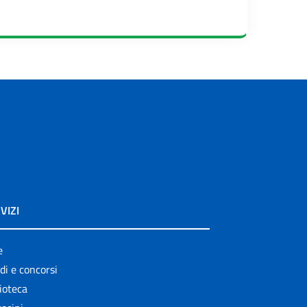
VIZI
e
di e concorsi
ioteca