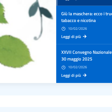
Giù la maschera: ecco i tru
tabacco e nicotina
10/02/2026
Leggi di più
XXVII Convegno Nazionale 
30 maggio 2025
10/02/2026
Leggi di più