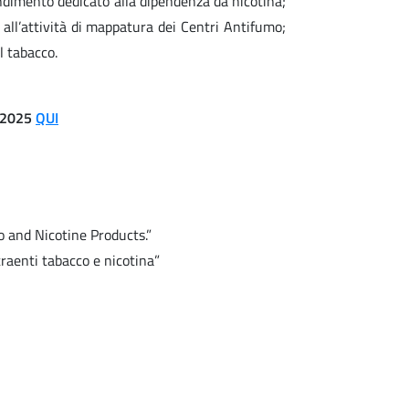
ndimento dedicato alla dipendenza da nicotina;
 e all’attività di mappatura dei Centri Antifumo;
l tabacco.
 2025
QUI
 and Nicotine Products.”
traenti tabacco e nicotina”