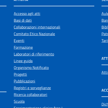
Accesso agli atti
Aul
Basi di dati
Ban
Collaborazioni internazionali
Bibl
Comitato Etico Nazionale
Patr
Eventi
Tari
Formazione
Laboratori di riferimento
ATT
Linee guida
Organismo Notificato
Atti
Progetti
Pubblicazioni
Registri e sorveglianze
ACC
Ricerca collaboratori
Scuola
Dich
Sperimentazione clinica fase I