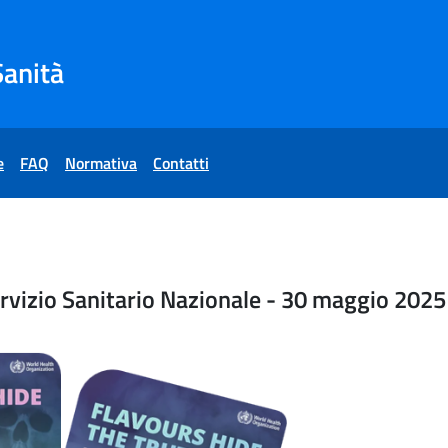
Sanità
e
FAQ
Normativa
Contatti
Tabagismo e Servizio Sanit
vizio Sanitario Nazionale - 30 maggio 2025