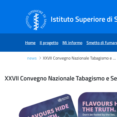
Salta al Contenuto
Salta al Footer
Istituto Superiore di 
Home
Il progetto
Mi informo
Smetto di fumar
news
XXVII Convegno Nazionale Tabagismo e Servizio Sanitario Nazionale - 30 maggio 2025
XXVII Convegno Nazionale 
XXVII Convegno Nazionale Tabagismo e Ser