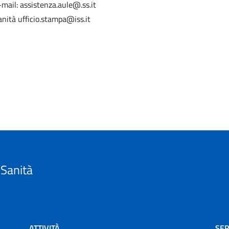
mail: assistenza.aule@.ss.it
anità ufficio.stampa@iss.it
 Sanità
ATTIVITÀ
SER