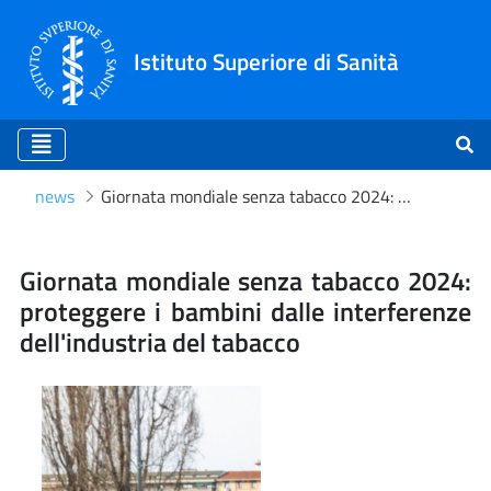
Istituto Superiore di Sanità
news
Giornata mondiale senza tabacco 2024: proteggere i bambini dalle interferenze dell'industria del tabacco
Giornata mondiale senza ta
Giornata mondiale senza tabacco 2024:
proteggere i bambini dalle interferenze
dell'industria del tabacco