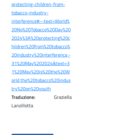
protecting-children-from-
tobacco-industry-
interference#:~:text=World%
20No%20Tobacco%20Day%20
2024%3A%20protecting%20c
hildren%20from%20tobacco%
20industry%20interference,-
31%20May%202024&text=3
1%20May%20is%20the%20W
orld,the%20tobacco%20indus
try%20on%20youth
Traduzione:
Graziella
Lanzillotta