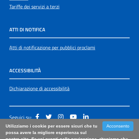
Tariffe dei servizi a terzi
ATTI DI NOTIFICA
Atti di notificazione per pubblici proclami
ACCESSIBILITÀ
Dichiarazione di accessibilità
Seguici su:
Utilizziamo i cookie per essere sicuri che tu
Acconsento
Accessibilità: form di segnalazione di prima istanza per
possa avere la migliore esperienza sul