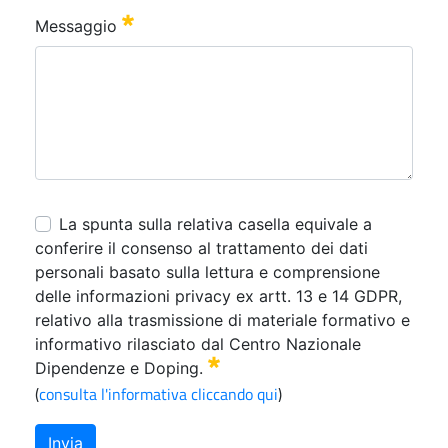
0
/ 280
0
/ 280
Messaggio
:
0
/ 65000
La spunta sulla relativa casella equivale a
conferire il consenso al trattamento dei dati
personali basato sulla lettura e comprensione
delle informazioni privacy ex artt. 13 e 14 GDPR,
relativo alla trasmissione di materiale formativo e
informativo rilasciato dal Centro Nazionale
Dipendenze e Doping.
(
consulta l'informativa cliccando qui
)
Invia