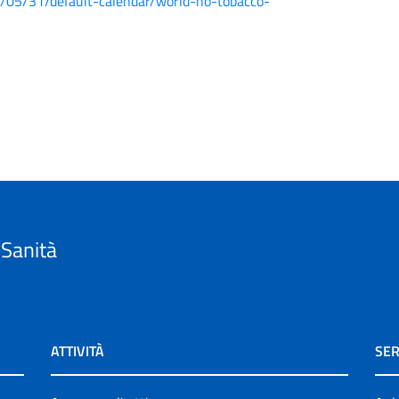
05/31/default-calendar/world-no-tobacco-
 Sanità
ATTIVITÀ
SER