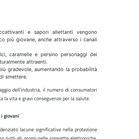
ccattivanti e sapori allettanti vengono
ico più giovane, anche attraverso i canali
lci, caramelle e persino personaggi dei
turalmente attraenti.
più gradevole, aumentando la probabilità
di smettere.
ggio dell’industria, il numero di consumatori
a la vita e gravi conseguenze per la salute.
 i giovani
enziato lacune significative nella protezione
o tutti gli aromi nelle sigarette elettroniche,