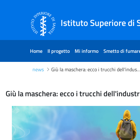
Skip to Content
Skip to Footer
Istituto Superiore di 
Home
Il progetto
Mi informo
Smetto di fumar
news
Giù la maschera: ecco i trucchi dell'industria per rendere attraenti tab
Giù la maschera: ecco i truc
Giù la maschera: ecco i trucchi dell'indust