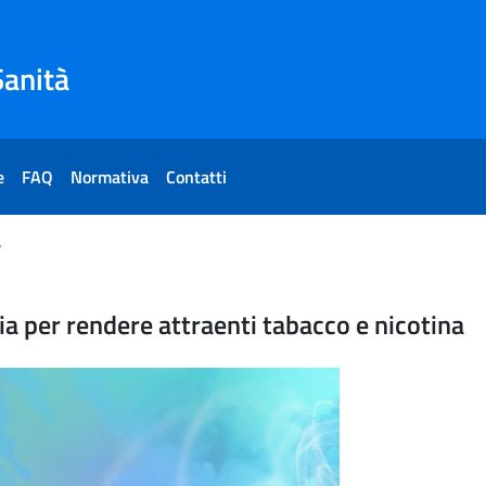
Sanità
e
FAQ
Normativa
Contatti
acco e nicotina
chi dell'industria per rende
ria per rendere attraenti tabacco e nicotina