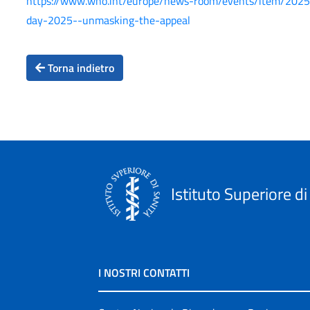
https://www.who.int/europe/news-room/events/item/2025/
day-2025--unmasking-the-appeal
Torna indietro
Istituto Superiore di
I NOSTRI CONTATTI