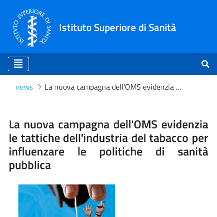
Istituto Superiore di Sanità
news
La nuova campagna dell'OMS evidenzia le tattiche dell'industria del tabacco per influenzare le politiche di sanità pubblica
La nuova campagna dell'OMS 
La nuova campagna dell'OMS evidenzia
le tattiche dell'industria del tabacco per
influenzare le politiche di sanità
pubblica