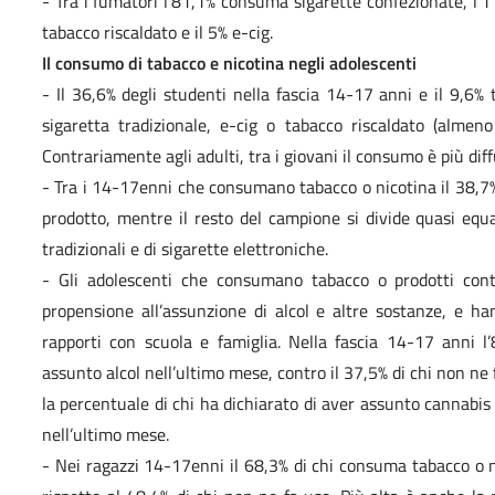
- Tra i fumatori l’81,1% consuma sigarette confezionate, l’1
tabacco riscaldato e il 5% e-cig.
Il consumo di tabacco e nicotina negli adolescenti
- Il 36,6% degli studenti nella fascia 14-17 anni e il 9,
sigaretta tradizionale, e-cig o tabacco riscaldato (alme
Contrariamente agli adulti, tra i giovani il consumo è più diff
- Tra i 14-17enni che consumano tabacco o nicotina il 38,7% 
prodotto, mentre il resto del campione si divide quasi equ
tradizionali e di sigarette elettroniche.
- Gli adolescenti che consumano tabacco o prodotti co
propensione all’assunzione di alcol e altre sostanze, e ha
rapporti con scuola e famiglia. Nella fascia 14-17 anni 
assunto alcol nell’ultimo mese, contro il 37,5% di chi non ne
la percentuale di chi ha dichiarato di aver assunto cannabis 
nell’ultimo mese.
- Nei ragazzi 14-17enni il 68,3% di chi consuma tabacco o n