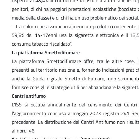
rispetto al 48,4% di chi non ne fa uso. Più alta è anche la p
genitori, di chi ha peggiori prestazioni scolastiche (bocciat
media della classe) e di chi ha un uso problematico dei social.
- Tra coloro che assumono almeno un prodotto contenente ta
59,8% dei 14-17enni usa la sigaretta elettronica e il 13
consuma tabacco riscaldato”.
La piattaforma Smettodifumare
La piattaforma Smettodifumare offre, tra le altre cose, 
presenti sul territorio nazionale, fornendo indicazioni prati
anche la Guida digitale Smetto di Fumare, uno strumento
fornisce consigli e strategie utili per abbandonare la sigarett
Centri antifumo
L’ISS si occupa annualmente del censimento dei Centri A
l’aggiornamento concluso a maggio 2023 registra 241 Serv
precedente. La distribuzione dei Centri Antifumo non risul
al nord, 46