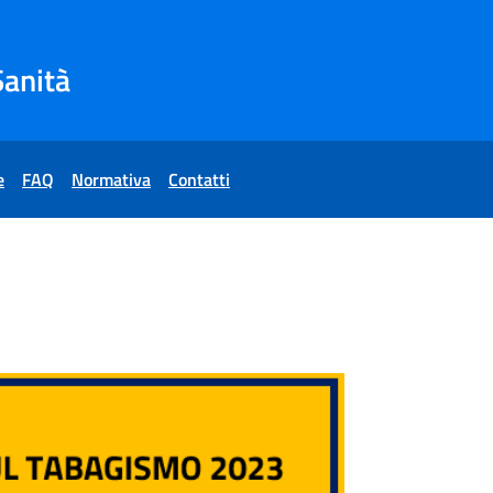
Sanità
e
FAQ
Normativa
Contatti
abagismo 2023