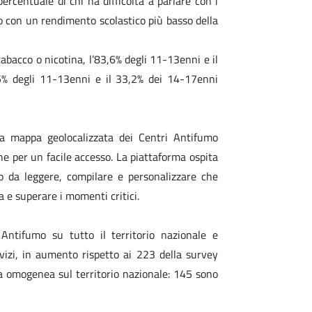
ercentuale di chi ha difficoltà a parlare con i
o o con un rendimento scolastico più basso della
bacco o nicotina, l’83,6% degli 11-13enni e il
,5% degli 11-13enni e il 33,2% dei 14-17enni
la mappa geolocalizzata dei Centri Antifumo
che per un facile accesso. La piattaforma ospita
 da leggere, compilare e personalizzare che
a e superare i momenti critici.
ntifumo su tutto il territorio nazionale e
izi, in aumento rispetto ai 223 della survey
ta omogenea sul territorio nazionale: 145 sono