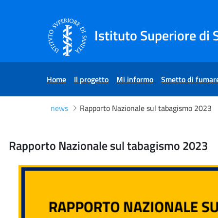
Skip to Content
Skip to Footer
Istituto Superiore di 
Home
Il progetto
Mi informo
Smetto di fumar
news
Rapporto Nazionale sul tabagismo 2023
Rapporto Nazionale sul t
Rapporto Nazionale sul tabagismo 2023