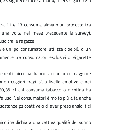
1,2% sigarette fatte a mano, il 14% sigarette a
6% tra 11 e 13 consuma almeno un prodotto tra
no una volta nel mese precedente la survey).
uso tra le ragazze.
è un ‘policonsumatore’, utilizza cioè più di un
amente tra consumatori esclusivi di sigarette
ntenenti nicotina hanno anche una maggiore
nno maggiori fragilità a livello emotivo e nei
l’80,3% di chi consuma tabacco o nicotina ha
 fa uso. Nei consumatori è molto più alta anche
sostanze psicoattive o di aver preso ansiolitici
icotina dichiara una cattiva qualità del sonno