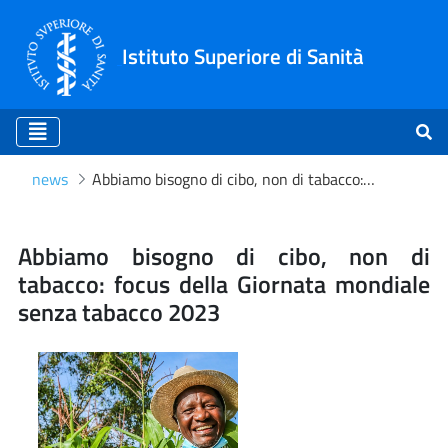
Istituto Superiore di Sanità
news
Abbiamo bisogno di cibo, non di tabacco: focus della Giornata mondiale senza tabacco 2023
Abbiamo bisogno di cibo, n
Abbiamo bisogno di cibo, non di
tabacco: focus della Giornata mondiale
senza tabacco 2023