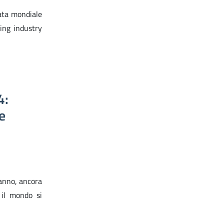
ata mondiale
ing industry
4:
e
anno, ancora
 il mondo si