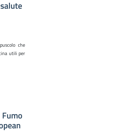
 salute
puscolo che
ina utili per
il Fumo
ropean