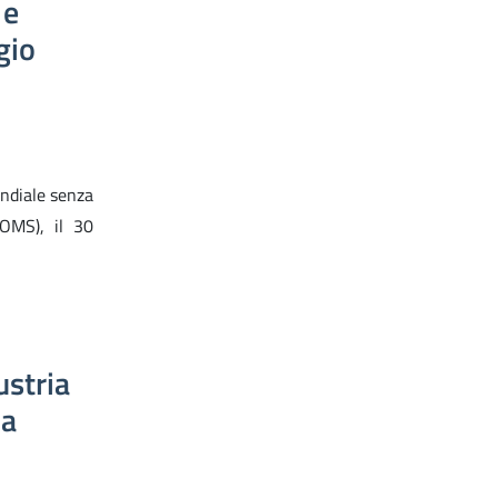
 e
gio
ondiale senza
(OMS), il 30
ustria
na