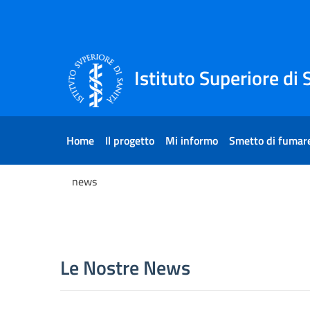
Skip to Content
Skip to Footer
Istituto Superiore di 
Home
Il progetto
Mi informo
Smetto di fumar
news
news
Le Nostre News