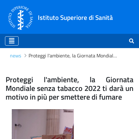
Istituto Superiore di Sanità
news
Proteggi l'ambiente, la Giornata Mondiale senza tabacco 2022 ti darà un motivo in più per smettere di fumare
Proteggi l'ambiente, la Gi
Proteggi l'ambiente, la Giornata
Mondiale senza tabacco 2022 ti darà un
motivo in più per smettere di fumare