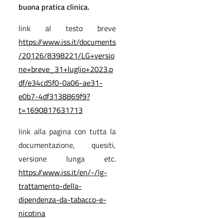
buona pratica clinica.
link al testo breve
https://www.iss.it/documents
/20126/8398221/LG+versio
ne+breve_31+luglio+2023.p
df/e34cd5f0-0a06-ae31-
e0b7-4df3138869f9?
t=1690817631713
link alla pagina con tutta la
documentazione, quesiti,
versione lunga etc.
https://www.iss.it/en/-/lg-
trattamento-della-
dipendenza-da-tabacco-e-
nicotina