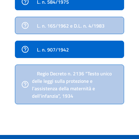
L. n. 584/1975
L. n. 165/1962 e D.L. n. 4/1983
L. n. 907/1942
Regio Decreto n. 2136 “Testo unico
delle leggi sulla protezione e
l’assistenza della maternità e
dell’infanzia”, 1934