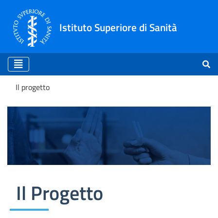
Istituto Superiore di Sanità
Il progetto
Il progetto
Il Progetto