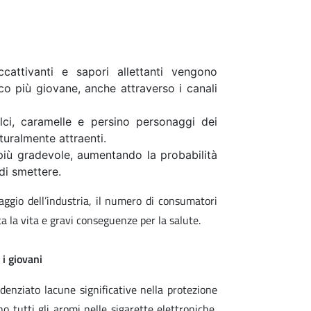
ccattivanti e sapori allettanti vengono
ico più giovane, anche attraverso i canali
lci, caramelle e persino personaggi dei
turalmente attraenti.
più gradevole, aumentando la probabilità
di smettere.
ggio dell’industria, il numero di consumatori
a la vita e gravi conseguenze per la salute.
 i giovani
enziato lacune significative nella protezione
o tutti gli aromi nelle sigarette elettroniche,