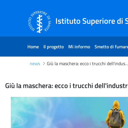
Skip to Content
Skip to Footer
Istituto Superiore di 
Home
Il progetto
Mi informo
Smetto di fumar
news
Giù la maschera: ecco i trucchi dell'industria per rendere attraenti tab
Giù la maschera: ecco i truc
Giù la maschera: ecco i trucchi dell'indust