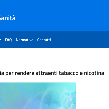
Sanità
e
FAQ
Normativa
Contatti
acco e nicotina
chi dell'industria per rende
ria per rendere attraenti tabacco e nicotina