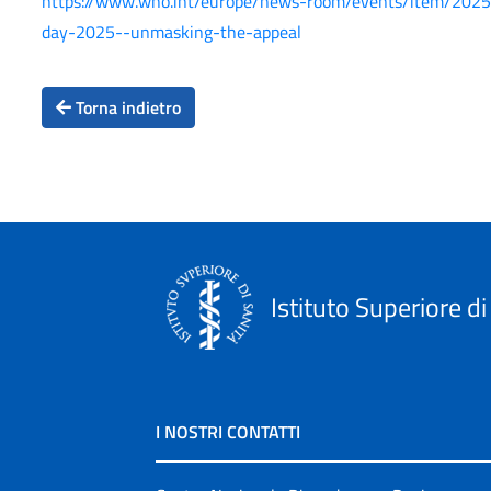
https://www.who.int/europe/news-room/events/item/2025/
day-2025--unmasking-the-appeal
Torna indietro
Istituto Superiore di
I NOSTRI CONTATTI