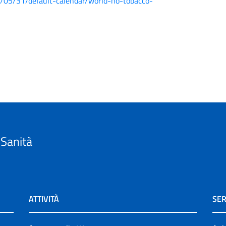
05/31/default-calendar/world-no-tobacco-
 Sanità
ATTIVITÀ
SER