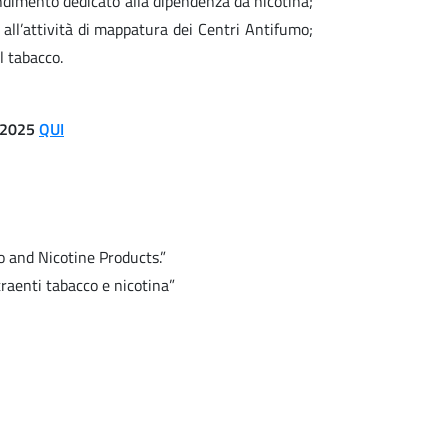
ndimento dedicato alla dipendenza da nicotina;
 e all’attività di mappatura dei Centri Antifumo;
l tabacco.
 2025
QUI
 and Nicotine Products.”
traenti tabacco e nicotina”