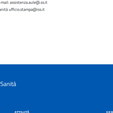
mail: assistenza.aule@.ss.it
anità ufficio.stampa@iss.it
 Sanità
ATTIVITÀ
SER