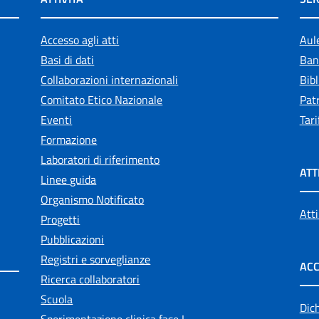
Accesso agli atti
Aul
Basi di dati
Ban
Collaborazioni internazionali
Bibl
Comitato Etico Nazionale
Patr
Eventi
Tari
Formazione
Laboratori di riferimento
ATT
Linee guida
Organismo Notificato
Atti
Progetti
Pubblicazioni
Registri e sorveglianze
ACC
Ricerca collaboratori
Scuola
Dich
Sperimentazione clinica fase I