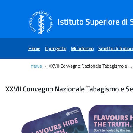
Skip to Content
Skip to Footer
Istituto Superiore di 
Home
Il progetto
Mi informo
Smetto di fumar
news
XXVII Convegno Nazionale Tabagismo e Servizio Sanitario Nazionale - 30 maggio 2025
XXVII Convegno Nazionale 
XXVII Convegno Nazionale Tabagismo e Ser