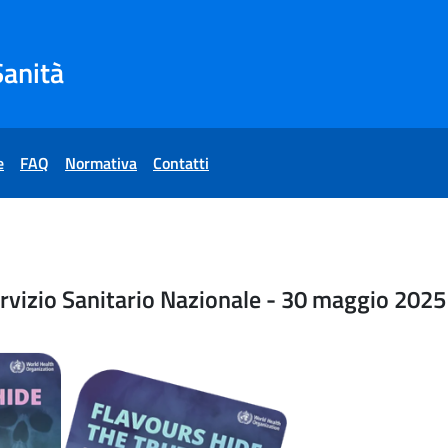
Sanità
e
FAQ
Normativa
Contatti
Tabagismo e Servizio Sanit
vizio Sanitario Nazionale - 30 maggio 2025